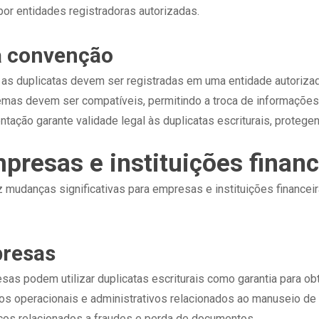
por entidades registradoras autorizadas.
a convenção
 as duplicatas devem ser registradas em uma entidade autorizad
temas devem ser compatíveis, permitindo a troca de informações
entação garante validade legal às duplicatas escriturais, proteg
presas e instituições financ
az mudanças significativas para empresas e instituições financ
presas
esas podem utilizar duplicatas escriturais como garantia para ob
os operacionais e administrativos relacionados ao manuseio de
scos relacionados a fraudes e perda de documentos.