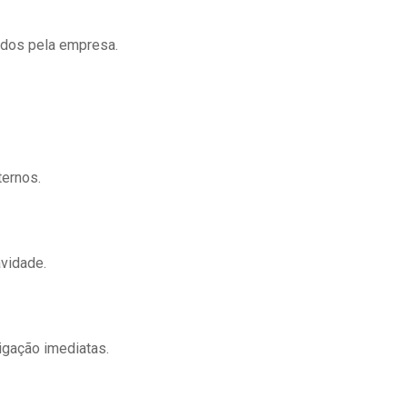
tados pela empresa.
ternos.
avidade.
igação imediatas.