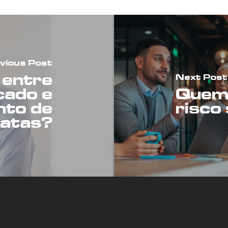
vious Post
 entre
Next Post
cado e
Quem 
nto de
risco
catas?