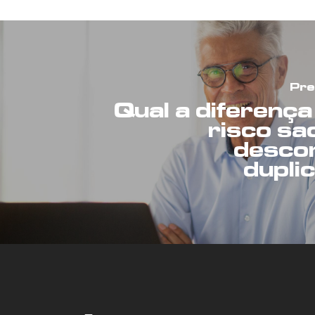
Pre
Qual a diferença
risco sa
desco
dupli